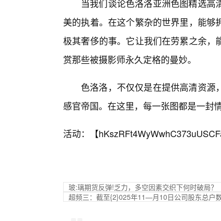
当我们谈论色洛洛亚洲色图精选高
美的执着。在这个繁杂的世界里，能够
极其奢侈的事。它让我们在劳累之余，
赏那些被摄影师永久定格的曼妙。
色洛洛，不仅仅是在提供高清资源
感官帝国。在这里，每一张图都是一封
活动：【
hKszRFt4WyWwhC373uUSCF
玻:璃期货反弹!乏力，多空因素交织下何时破局？
超频三：截至{2}025年11—月10日公司股东总户数