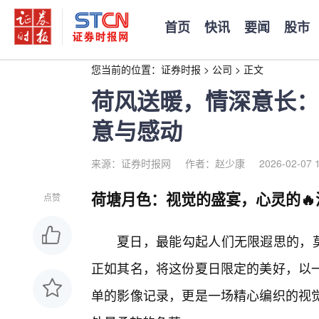
首页
快讯
要闻
股市
您当前的位置：
证券时报
>
公司
>
正文
荷风送暖，情深意长：
意与感动
来源：证券时报网
作者：赵少康
2026-02-07 
荷塘月色：视觉的盛宴，心灵的🔥
点赞
夏日，最能勾起人们无限遐思的，莫
正如其名，将这份夏日限定的美好，以
单的影像记录，更是一场精心编织的视