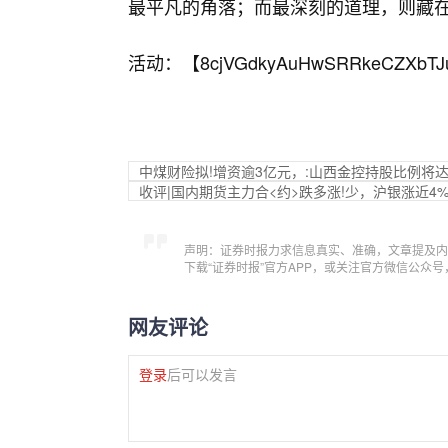
最平凡的角落；而最深刻的道理，则藏
活动：【
8cjVGdkyAuHwSRRkeCZXbTJ
中煤财险拟!增资逾3亿元，:山西金控持股比例将达4
收评|国内期货主力合<约>跌多涨!少，沪银涨近4
声明：证券时报力求信息真实、准确，文章提及内
下载“证券时报”官方APP，或关注官方微信公众
网友评论
登录
后可以发言