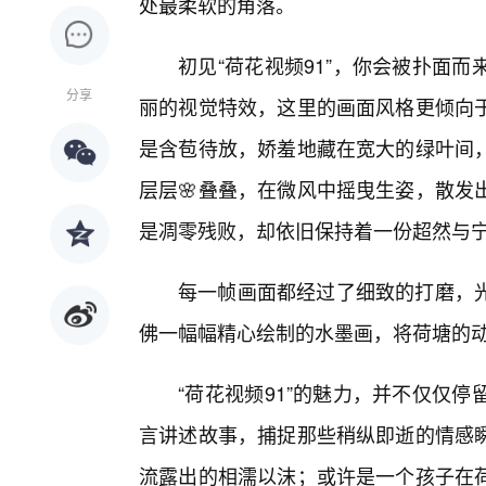
处最柔软的角落。
初见“荷花视频91”，你会被扑面
分享
丽的视觉特效，这里的画面风格更倾向
是含苞待放，娇羞地藏在宽大的绿叶间
层层🌸叠叠，在微风中摇曳生姿，散发
是凋零残败，却依旧保持着一份超然与
每一帧画面都经过了细致的打磨，
佛一幅幅精心绘制的水墨画，将荷塘的
“荷花视频91”的魅力，并不仅仅
言讲述故事，捕捉那些稍纵即逝的情感
流露出的相濡以沫；或许是一个孩子在